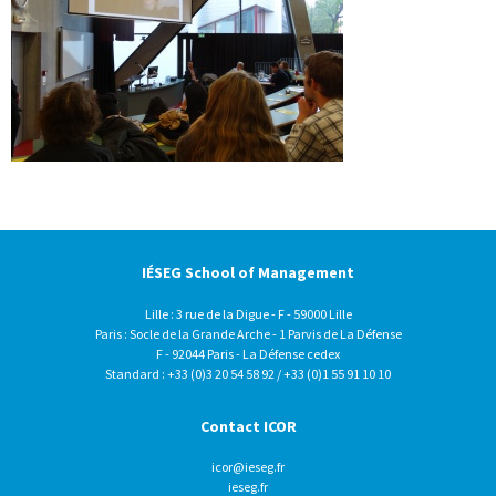
IÉSEG School of Management
Lille : 3 rue de la Digue - F - 59000 Lille
Paris : Socle de la Grande Arche - 1 Parvis de La Défense
F - 92044 Paris - La Défense cedex
Standard : +33 (0)3 20 54 58 92 / +33 (0)1 55 91 10 10
Contact ICOR
icor@ieseg.fr
ieseg.fr