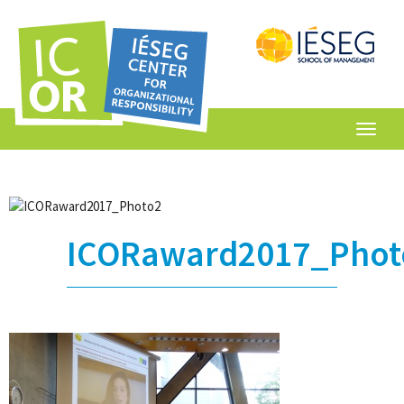
Toggl
navig
ICORaward2017_Phot